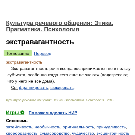
Культура речевого общения: Этика.
Прагматика. Психология
экстравагантность
Толкование
Перевод
экстравагантность
Экстравагантность речи всегда воспринимается не в пользу
субъекта, особенно когда «его еще не знают» (подозревают,
что у него не все дома).
Ср.
фраппировать
,
шокировать
.
Культура речевого общения: Этика. Прагматика. Психология
.
2015
.
Игры ⚽
Поможем сделать НИР
Синонимы
:
затейливость
,
необычность
,
оригинальность
,
причудливость
,
своеобразность
,
сумасбродство
,
чудачество
,
эксцентричность