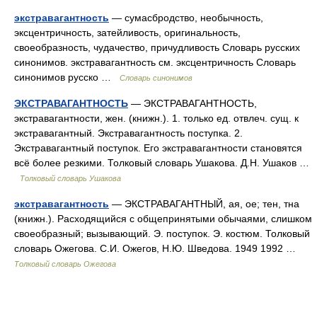
экстравагантность
— сумасбродство, необычность,
эксцентричность, затейливость, оригинальность,
своеобразность, чудачество, причудливость Словарь русских
синонимов. экстравагантность см. эксцентричность Словарь
синонимов русско …
Словарь синонимов
ЭКСТРАВАГАНТНОСТЬ
— ЭКСТРАВАГАНТНОСТЬ,
экстравагантности, жен. (книжн.). 1. только ед. отвлеч. сущ. к
экстравагантный. Экстравагантность поступка. 2.
Экстравагантный поступок. Его экстравагантности становятся
всё более резкими. Толковый словарь Ушакова. Д.Н. Ушаков …
Толковый словарь Ушакова
экстравагантность
— ЭКСТРАВАГАНТНЫЙ, ая, ое; тен, тна
(книжн.). Расходящийся с общепринятыми обычаями, слишком
своеобразный; вызывающий. Э. поступок. Э. костюм. Толковый
словарь Ожегова. С.И. Ожегов, Н.Ю. Шведова. 1949 1992 …
Толковый словарь Ожегова