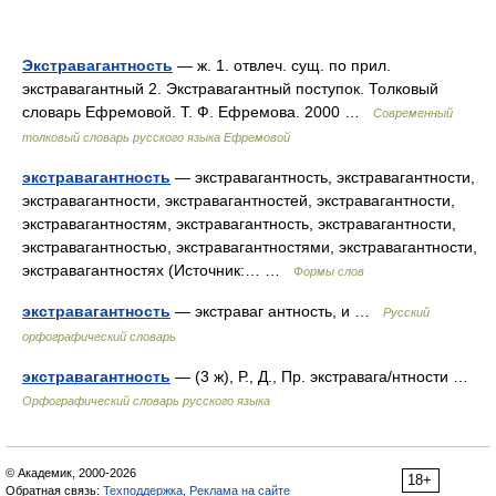
Экстравагантность
— ж. 1. отвлеч. сущ. по прил.
экстравагантный 2. Экстравагантный поступок. Толковый
словарь Ефремовой. Т. Ф. Ефремова. 2000 …
Современный
толковый словарь русского языка Ефремовой
экстравагантность
— экстравагантность, экстравагантности,
экстравагантности, экстравагантностей, экстравагантности,
экстравагантностям, экстравагантность, экстравагантности,
экстравагантностью, экстравагантностями, экстравагантности,
экстравагантностях (Источник:… …
Формы слов
экстравагантность
— экстраваг антность, и …
Русский
орфографический словарь
экстравагантность
— (3 ж), Р., Д., Пр. экстравага/нтности …
Орфографический словарь русского языка
© Академик, 2000-2026
18+
Обратная связь:
Техподдержка
,
Реклама на сайте